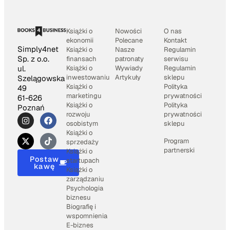
Książki o
Nowości
O nas
ekonomii
Polecane
Kontakt
Simply4net
Książki o
Nasze
Regulamin
Sp. z o.o.
finansach
patronaty
serwisu
Książki o
Wywiady
Regulamin
ul.
inwestowaniu
Artykuły
sklepu
Szelągowska
Książki o
Polityka
49
marketingu
prywatności
61-626
Książki o
Polityka
Poznań
rozwoju
prywatności
osobistym
sklepu
Książki o
Program
sprzedaży
partnerski
Książki o
Postaw
startupach
kawę
Książki o
zarządzaniu
Psychologia
biznesu
Biografię i
wspomnienia
E-biznes