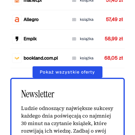
57,45 zł
matfel.pl
książka
57,49 zł
Allegro
książka
58,99 zł
Empik
książka
68,05 zł
bookland.com.pl
książka
Pokaż wszystkie oferty
Newsletter
Ludzie odnoszący największe sukcesy
każdego dnia poświęcają co najmniej
30 minut na czytanie książek, które
rozwijają ich wiedzę. Zadbaj o swój