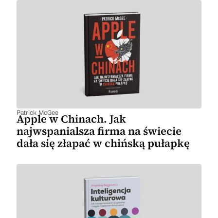
Patrick McGee
Apple w Chinach. Jak
najwspanialsza firma na świecie
dała się złapać w chińską pułapkę