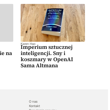
Karen Hao
Imperium sztucznej
ie na
inteligencji. Sny i
koszmary w OpenAI
Sama Altmana
O nas
Kontakt