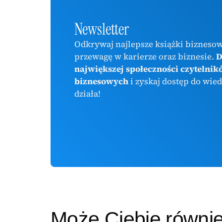
Newsletter
Odkrywaj najlepsze książki biznesow
przewagę w karierze oraz biznesie.
D
największej społeczności czytelnik
biznesowych
i zyskaj dostęp do wied
działa!
Może Ciebie równi