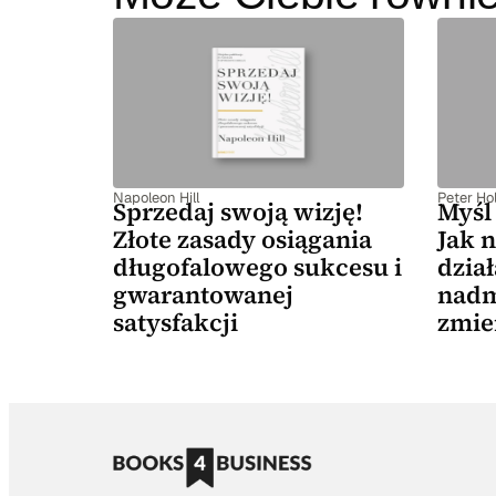
Napoleon Hill
Peter Hol
Sprzedaj swoją wizję!
Myśl 
Złote zasady osiągania
Jak n
długofalowego sukcesu i
dział
gwarantowanej
nadm
satysfakcji
zmie