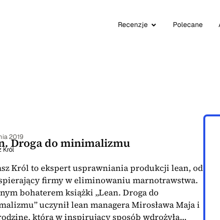
Recenzje
Polecane
nia 2019
n. Droga do minimalizmu
 Król
sz Król to ekspert usprawniania produkcji lean, od
wspierający firmy w eliminowaniu marnotrawstwa.
nym bohaterem książki „Lean. Droga do
malizmu” uczynił lean managera Mirosława Maja i
 rodzinę, która w inspirujący sposób wdrożyła…