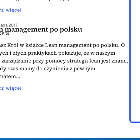
cz więcej
opada 2017
n management po polsku
 Król
sz Król w książce Lean management po polsku. O
ych i złych praktykach pokazuje, że w naszym
 zarządzanie przy pomocy strategii lean jest znane,
cały czas mamy do czynienia z pewnym
ematem…
cz więcej