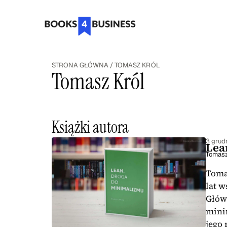
STRONA GŁÓWNA
/
TOMASZ KRÓL
Tomasz Król
Książki autora
3 grud
Lea
Tomasz
Toma
lat 
Głów
mini
jego