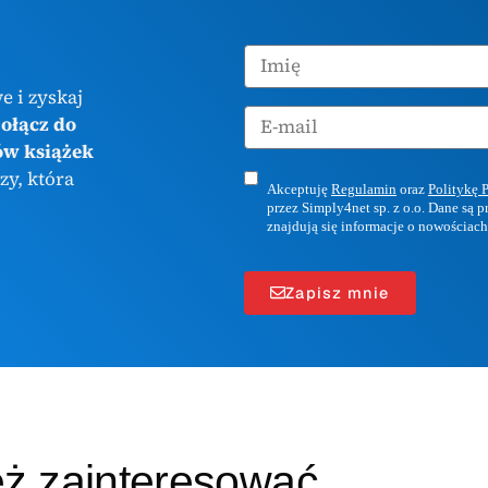
e i zyskaj
ołącz do
ów książek
zy, która
Akceptuję
Regulamin
oraz
Politykę 
przez Simply4net sp. z o.o. Dane są 
znajdują się informacje o nowościach
Zapisz mnie
eż zainteresować