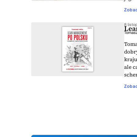
Zoba
8 list
Lea
Tomasz
Toma
dobr
kraju
ale 
sch
Zoba