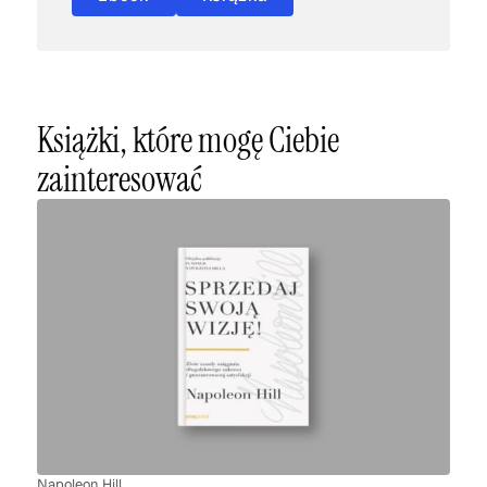
Książki, które mogę Ciebie
zainteresować
Napoleon Hill