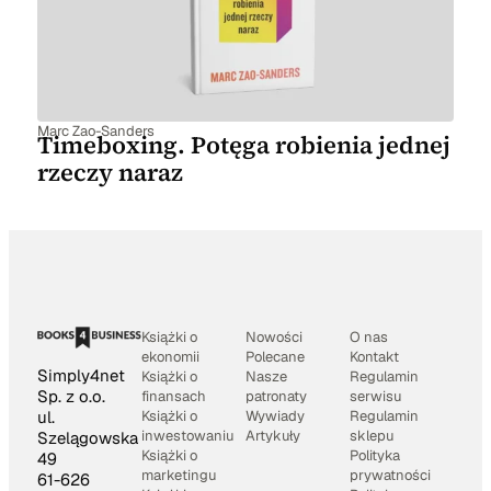
Marc Zao-Sanders
Timeboxing. Potęga robienia jednej
rzeczy naraz
Książki o
Nowości
O nas
ekonomii
Polecane
Kontakt
Simply4net
Książki o
Nasze
Regulamin
Sp. z o.o.
finansach
patronaty
serwisu
Książki o
Wywiady
Regulamin
ul.
inwestowaniu
Artykuły
sklepu
Szelągowska
Książki o
Polityka
49
marketingu
prywatności
61-626