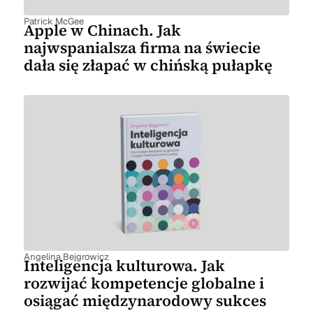
Patrick McGee
Apple w Chinach. Jak
najwspanialsza firma na świecie
dała się złapać w chińską pułapkę
Angelina Bejgrowicz
Inteligencja kulturowa. Jak
rozwijać kompetencje globalne i
osiągać międzynarodowy sukces