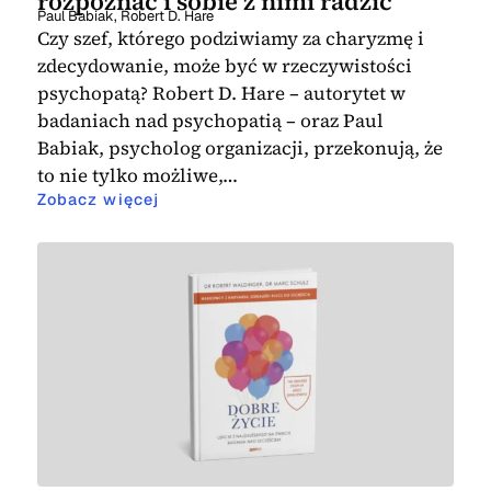
rozpoznać i sobie z nimi radzić
psychologii biznesu mogą stanowić także
biznesowych
, które znajdziecie Państwo
psychologii biznesu to lektury
Paul Babiak
,
Robert D. Hare
doskonałe wsparcie merytoryczne dla
w naszym sklepie internetowym
Czy szef, którego podziwiamy za charyzmę i
obowiązkowe dla wszystkich osób
wszystkich doradców klienta.
books4business.pl.
zdecydowanie, może być w rzeczywistości
dążących do samodoskonalenia,
psychopatą? Robert D. Hare – autorytet w
nieustannego rozwoju oraz motywowania
badaniach nad psychopatią – oraz Paul
i inspirowania siebie i innych.
Babiak, psycholog organizacji, przekonują, że
to nie tylko możliwe,…
Zobacz więcej