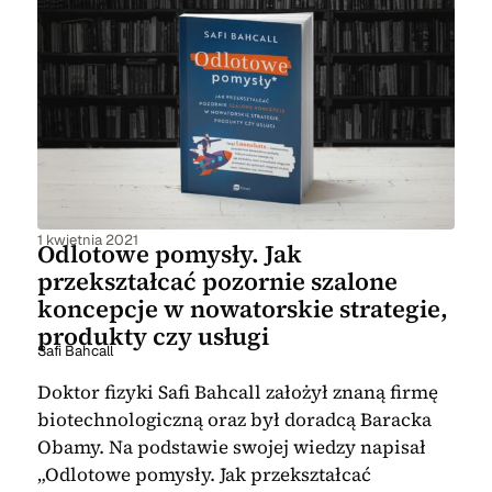
1 kwietnia 2021
Odlotowe pomysły. Jak
przekształcać pozornie szalone
koncepcje w nowatorskie strategie,
produkty czy usługi
Safi Bahcall
Doktor fizyki Safi Bahcall założył znaną firmę
biotechnologiczną oraz był doradcą Baracka
Obamy. Na podstawie swojej wiedzy napisał
„Odlotowe pomysły. Jak przekształcać