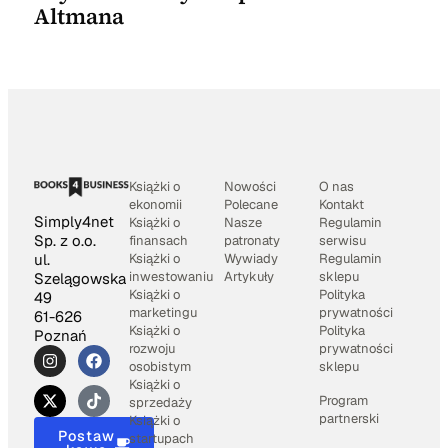
Altmana
Książki o
Nowości
O nas
ekonomii
Polecane
Kontakt
Simply4net
Książki o
Nasze
Regulamin
Sp. z o.o.
finansach
patronaty
serwisu
Książki o
Wywiady
Regulamin
ul.
inwestowaniu
Artykuły
sklepu
Szelągowska
Książki o
Polityka
49
marketingu
prywatności
61-626
Książki o
Polityka
Poznań
rozwoju
prywatności
osobistym
sklepu
Książki o
Program
sprzedaży
partnerski
Książki o
Postaw
startupach