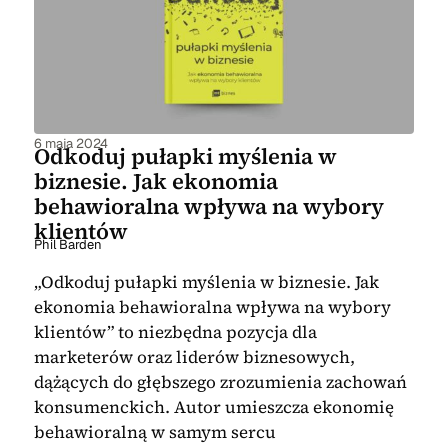
6 maja 2024
Odkoduj pułapki myślenia w
biznesie. Jak ekonomia
behawioralna wpływa na wybory
klientów
Phil Barden
„Odkoduj pułapki myślenia w biznesie. Jak
ekonomia behawioralna wpływa na wybory
klientów” to niezbędna pozycja dla
marketerów oraz liderów biznesowych,
dążących do głębszego zrozumienia zachowań
konsumenckich. Autor umieszcza ekonomię
behawioralną w samym sercu