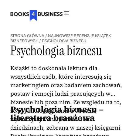
STRONA GŁÓWNA
/
NAJNOWSZE RECENZJE KSIĄŻEK
BIZNESOWYCH
/
PSYCHOLOGIA BIZNESU
Psychologia biznesu
Książki to doskonała lektura dla
wszystkich osób, które interesują się
marketingiem oraz badaniem zachowań,
postaw i emocji ludzi pracujących w
biznesie lub poza nim. Ze względu na to,
Psychologia biznesu –
że psychologia biznesu obecnie
literatura branżowa
wykorzystywana jest w wielu
dziedzinach, zebrana w naszej księgarni