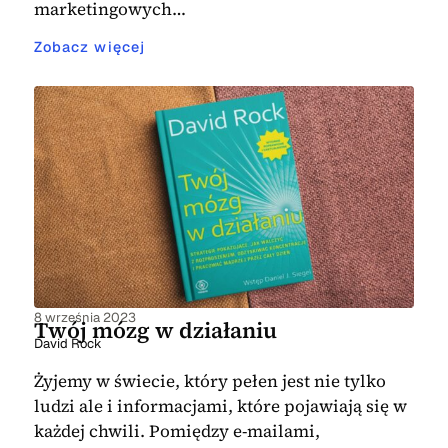
marketingowych…
Zobacz więcej
8 września 2023
Twój mózg w działaniu
David Rock
Żyjemy w świecie, który pełen jest nie tylko
ludzi ale i informacjami, które pojawiają się w
każdej chwili. Pomiędzy e-mailami,