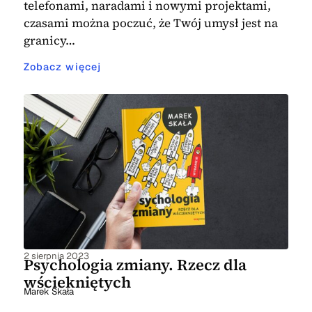
telefonami, naradami i nowymi projektami,
czasami można poczuć, że Twój umysł jest na
granicy…
Zobacz więcej
2 sierpnia 2023
Psychologia zmiany. Rzecz dla
wściekniętych
Marek Skała