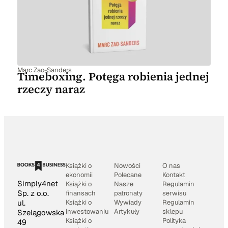
Marc Zao-Sanders
Timeboxing. Potęga robienia jednej
rzeczy naraz
Książki o
Nowości
O nas
ekonomii
Polecane
Kontakt
Simply4net
Książki o
Nasze
Regulamin
Sp. z o.o.
finansach
patronaty
serwisu
Książki o
Wywiady
Regulamin
ul.
inwestowaniu
Artykuły
sklepu
Szelągowska
Książki o
Polityka
49