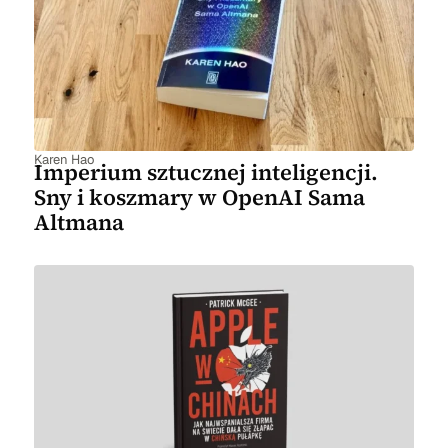
Karen Hao
Imperium sztucznej inteligencji.
Sny i koszmary w OpenAI Sama
Altmana