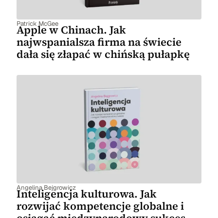
Patrick McGee
Apple w Chinach. Jak
najwspanialsza firma na świecie
dała się złapać w chińską pułapkę
Angelina Bejgrowicz
Inteligencja kulturowa. Jak
rozwijać kompetencje globalne i
osiągać międzynarodowy sukces