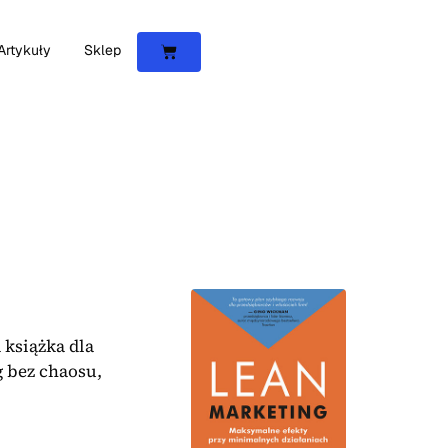
Artykuły
Sklep
 książka dla
g bez chaosu,