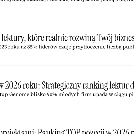
 lektury, które realnie rozwiną Twój bizne
023 roku aż 85% liderów czuje przytłoczenie liczbą pub
w 2026 roku: Strategiczny ranking lektur d
rtup Genome blisko 90% młodych firm upada w ciągu pie
 projektami: Ranking TOP pozycji w 2026 