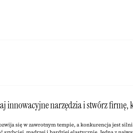
j innowacyjne narzędzia i stwórz firmę, 
ozwija się w zawrotnym tempie, a konkurencja jest silni
 szybciej, mądrzej i bardziej elastycznie. Jedną z najw