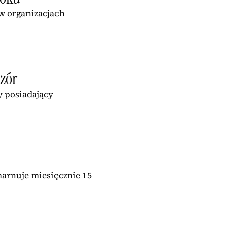
 w organizacjach
zór
y posiadający
marnuje miesięcznie 15