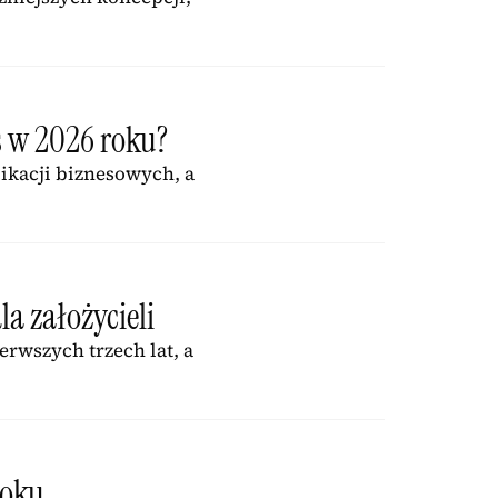
s w 2026 roku?
likacji biznesowych, a
la założycieli
rwszych trzech lat, a
roku