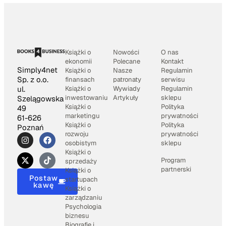
Książki o
Nowości
O nas
ekonomii
Polecane
Kontakt
Simply4net
Książki o
Nasze
Regulamin
Sp. z o.o.
finansach
patronaty
serwisu
Książki o
Wywiady
Regulamin
ul.
inwestowaniu
Artykuły
sklepu
Szelągowska
Książki o
Polityka
49
marketingu
prywatności
61-626
Książki o
Polityka
Poznań
rozwoju
prywatności
osobistym
sklepu
Książki o
Program
sprzedaży
partnerski
Książki o
Postaw
startupach
kawę
Książki o
zarządzaniu
Psychologia
biznesu
Biografię i