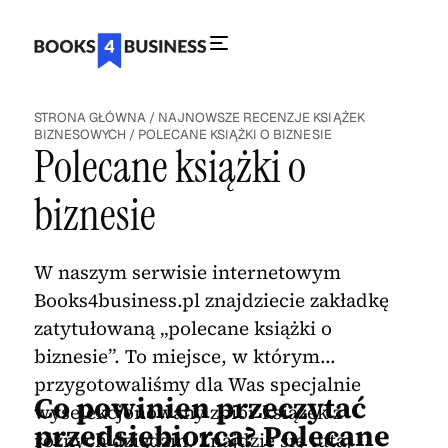
STRONA GŁÓWNA
/
NAJNOWSZE RECENZJE KSIĄŻEK
BIZNESOWYCH
/
POLECANE KSIĄŻKI O BIZNESIE
Polecane książki o
biznesie
W naszym serwisie internetowym
Books4business.pl znajdziecie zakładkę
zatytułowaną „polecane książki o
biznesie”. To miejsce, w którym
przygotowaliśmy dla Was specjalnie
Co powinien przeczytać
wyselekcjonowany zbiór książek z
przedsiębiorca? Polecane
różnych dziedzin. Znajdzie się tutaj