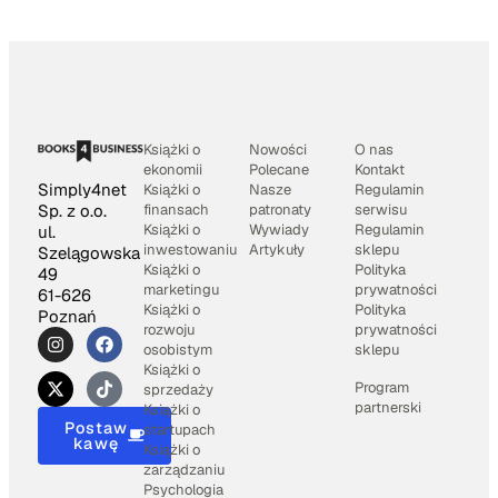
Książki o
Nowości
O nas
ekonomii
Polecane
Kontakt
Simply4net
Książki o
Nasze
Regulamin
Sp. z o.o.
finansach
patronaty
serwisu
Książki o
Wywiady
Regulamin
ul.
inwestowaniu
Artykuły
sklepu
Szelągowska
Książki o
Polityka
49
marketingu
prywatności
61-626
Książki o
Polityka
Poznań
rozwoju
prywatności
osobistym
sklepu
Książki o
Program
sprzedaży
partnerski
Książki o
Postaw
startupach
kawę
Książki o
zarządzaniu
Psychologia