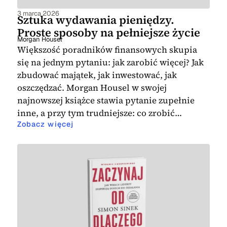
może być
Narratologia
Pawła Tkaczyka.
Zachęcamy do zapoznania się z listą
3 marca 2026
Sztuka wydawania pieniędzy.
polecanych książek o biznesie dostępną w
Proste sposoby na pełniejsze życie
Morgan Housel
naszym serwisie internetowym
Większość poradników finansowych skupia
Books4business.pl.
się na jednym pytaniu: jak zarobić więcej? Jak
zbudować majątek, jak inwestować, jak
oszczędzać. Morgan Housel w swojej
najnowszej książce stawia pytanie zupełnie
inne, a przy tym trudniejsze: co zrobić…
Zobacz więcej