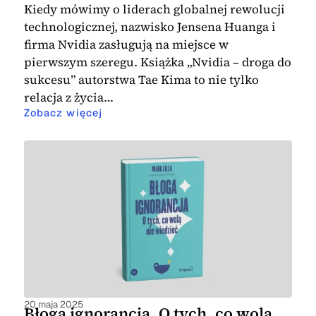
Kiedy mówimy o liderach globalnej rewolucji
technologicznej, nazwisko Jensena Huanga i
firma Nvidia zasługują na miejsce w
pierwszym szeregu. Książka „Nvidia – droga do
sukcesu” autorstwa Tae Kima to nie tylko
relacja z życia…
Zobacz więcej
20 maja 2025
Błoga ignorancja. O tych, co wolą