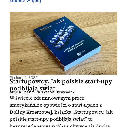
Zobacz więcej
21 sierpnia 2025
Startupowcy. Jak polskie start-upy
podbijają świat
Artur Kurasiński
,
Krzysztof Domaradzki
W świecie zdominowanym przez
amerykańskie opowieści o start-upach z
Doliny Krzemowej, książka „Startupowcy. Jak
polskie start-upy podbijają świat” to
bezprecedensowa próba uchwycenia ducha