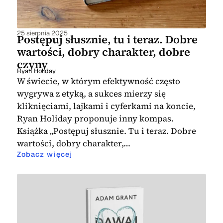
25 sierpnia 2025
Postępuj słusznie, tu i teraz. Dobre
wartości, dobry charakter, dobre
czyny
Ryan Holiday
W świecie, w którym efektywność często
wygrywa z etyką, a sukces mierzy się
kliknięciami, lajkami i cyferkami na koncie,
Ryan Holiday proponuje inny kompas.
Książka „Postępuj słusznie. Tu i teraz. Dobre
wartości, dobry charakter,…
Zobacz więcej