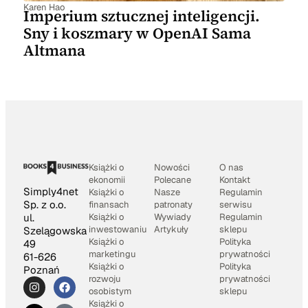
Karen Hao
Imperium sztucznej inteligencji.
Sny i koszmary w OpenAI Sama
Altmana
Książki o
Nowości
O nas
ekonomii
Polecane
Kontakt
Simply4net
Książki o
Nasze
Regulamin
Sp. z o.o.
finansach
patronaty
serwisu
Książki o
Wywiady
Regulamin
ul.
inwestowaniu
Artykuły
sklepu
Szelągowska
Książki o
Polityka
49
marketingu
prywatności
61-626
Książki o
Polityka
Poznań
rozwoju
prywatności
osobistym
sklepu
Książki o