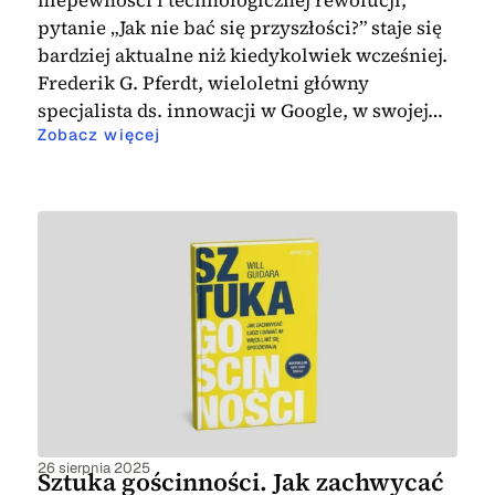
niepewności i technologicznej rewolucji,
pytanie „Jak nie bać się przyszłości?” staje się
bardziej aktualne niż kiedykolwiek wcześniej.
Frederik G. Pferdt, wieloletni główny
specjalista ds. innowacji w Google, w swojej…
Zobacz więcej
26 sierpnia 2025
Sztuka gościnności. Jak zachwycać