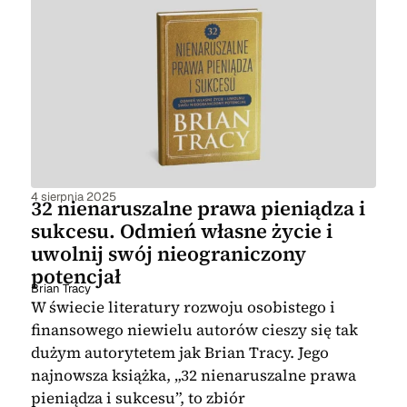
4 sierpnia 2025
32 nienaruszalne prawa pieniądza i
sukcesu. Odmień własne życie i
uwolnij swój nieograniczony
potencjał
Brian Tracy
W świecie literatury rozwoju osobistego i
finansowego niewielu autorów cieszy się tak
dużym autorytetem jak Brian Tracy. Jego
najnowsza książka, „32 nienaruszalne prawa
pieniądza i sukcesu”, to zbiór