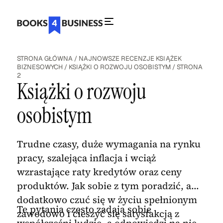
STRONA GŁÓWNA
/
NAJNOWSZE RECENZJE KSIĄŻEK
BIZNESOWYCH
/
KSIĄŻKI O ROZWOJU OSOBISTYM
/
STRONA
2
Książki o rozwoju
osobistym
Trudne czasy, duże wymagania na rynku
pracy, szalejąca inflacja i wciąż
wzrastające raty kredytów oraz ceny
produktów. Jak sobie z tym poradzić, a
dodatkowo czuć się w życiu spełnionym
Te pytania często zadają sobie
zawodowo i cieszyć się satysfakcją z