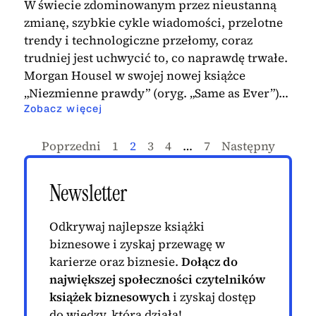
W świecie zdominowanym przez nieustanną
zmianę, szybkie cykle wiadomości, przelotne
trendy i technologiczne przełomy, coraz
trudniej jest uchwycić to, co naprawdę trwałe.
Morgan Housel w swojej nowej książce
„Niezmienne prawdy” (oryg. „Same as Ever”)…
Zobacz więcej
Poprzedni
1
2
3
4
…
7
Następny
Newsletter
Odkrywaj najlepsze książki
biznesowe i zyskaj przewagę w
karierze oraz biznesie.
Dołącz do
największej społeczności czytelników
książek biznesowych
i zyskaj dostęp
do wiedzy, która działa!