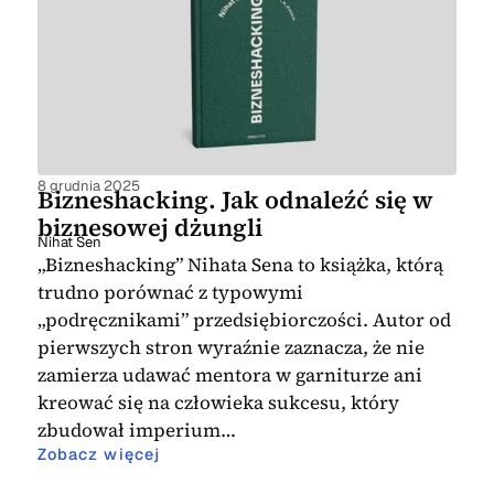
o rozwoju osobistym, które warto
przeczytać, to więc te pozwalające
przeczytać, to też na przykład A. Grant
poznać samego siebie, dzięki
„
Leniwy umysł
” oraz E. Stelmasiak „
Lider
znajdowaniu w sobie pozytywnych cech,
dobrostanu
”. Te pozycje pozwolą rozwijać
kluczowych w drodze do sukcesu
. Na
siebie oraz dzielić się zdobytymi
pewno warto mieć tego typu lektury w
informacjami z innymi.
domowej lub biurowej biblioteczce czy
8 grudnia 2025
Bizneshacking. Jak odnaleźć się w
też podarować je w prezencie innej
biznesowej dżungli
osobie, która chętnie podejmie się pracy
Nihat Sen
nad sobą, by osiągać jeszcze więcej na
„Bizneshacking” Nihata Sena to książka, którą
wielu płaszczyznach życia.
trudno porównać z typowymi
„podręcznikami” przedsiębiorczości. Autor od
Zachęcamy do zapoznania się z wszystkim
pierwszych stron wyraźnie zaznacza, że nie
zgromadzonymi w tej kategorii
zamierza udawać mentora w garniturze ani
pozycjami.
kreować się na człowieka sukcesu, który
zbudował imperium…
Zobacz więcej