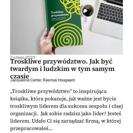
2 lutego 2023
Troskliwe przywództwo. Jak być
twardym i ludzkim w tym samym
czasie
Jacqueline Carter
,
Rasmus Hougaard
„Troskliwe przywództwo” to inspirująca
książka, która pokazuje, jak ważne jest bycie
troskliwym liderem dla sukcesu zespołu i cłaej
organizacji. Jak sobie radzisz jako lider? Jesteś
liderem. Udało Ci się zarządzać firmą, w której
przepracowałeś…