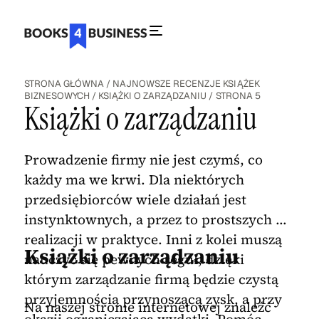
STRONA GŁÓWNA
/
NAJNOWSZE RECENZJE KSIĄŻEK
BIZNESOWYCH
/
KSIĄŻKI O ZARZĄDZANIU
/
STRONA 5
Książki o zarządzaniu
Prowadzenie firmy nie jest czymś, co
każdy ma we krwi. Dla niektórych
przedsiębiorców wiele działań jest
instynktownych, a przez to prostszych w
realizacji w praktyce. Inni z kolei muszą
Książki o zarządzaniu
nauczyć się pewnych reguł, dzięki
którym zarządzanie firmą będzie czystą
przyjemnością przynoszącą zysk, a przy
Na naszej stronie internetowej znaleźć