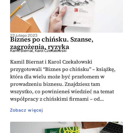
22 lutego 2023
Biznes po chińsku. Szanse,
zagrożenia, ryzyka
Kamil Biernat
,
Karol Czekałowski
Kamil Biernat i Karol Czekałowski
przygotowali “Biznes po chińsku” – książkę,
która dla wielu może być przełomem w
prowadzeniu biznesu. Znajdziesz tam
wszystko, co powinieneś wiedzieć na temat
współpracy z chińskimi firmami – od…
Zobacz więcej