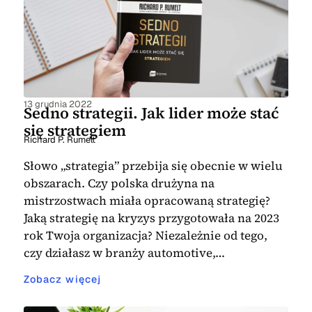
13 grudnia 2022
Sedno strategii. Jak lider może stać
się strategiem
Richard P. Rumelt
Słowo „strategia” przebija się obecnie w wielu
obszarach. Czy polska drużyna na
mistrzostwach miała opracowaną strategię?
Jaką strategię na kryzys przygotowała na 2023
rok Twoja organizacja? Niezależnie od tego,
czy działasz w branży automotive,…
Zobacz więcej