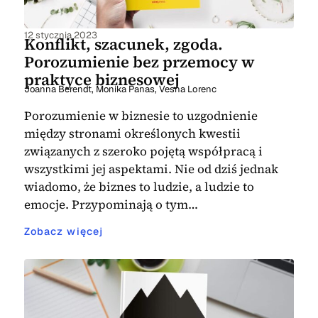
12 stycznia 2023
Konflikt, szacunek, zgoda.
Porozumienie bez przemocy w
praktyce biznesowej
Joanna Berendt
,
Monika Panas
,
Vesna Lorenc
Porozumienie w biznesie to uzgodnienie
między stronami określonych kwestii
związanych z szeroko pojętą współpracą i
wszystkimi jej aspektami. Nie od dziś jednak
wiadomo, że biznes to ludzie, a ludzie to
emocje. Przypominają o tym…
Zobacz więcej