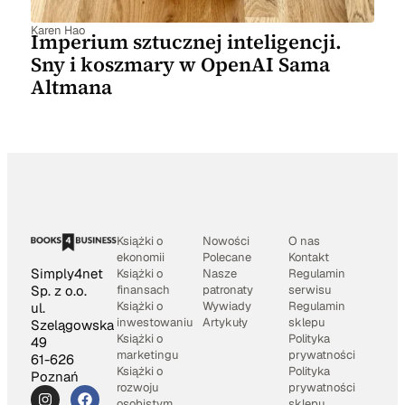
Karen Hao
Imperium sztucznej inteligencji.
Sny i koszmary w OpenAI Sama
Altmana
Książki o
Nowości
O nas
ekonomii
Polecane
Kontakt
Simply4net
Książki o
Nasze
Regulamin
Sp. z o.o.
finansach
patronaty
serwisu
Książki o
Wywiady
Regulamin
ul.
inwestowaniu
Artykuły
sklepu
Szelągowska
Książki o
Polityka
49
marketingu
prywatności
61-626
Książki o
Polityka
Poznań
rozwoju
prywatności
osobistym
sklepu