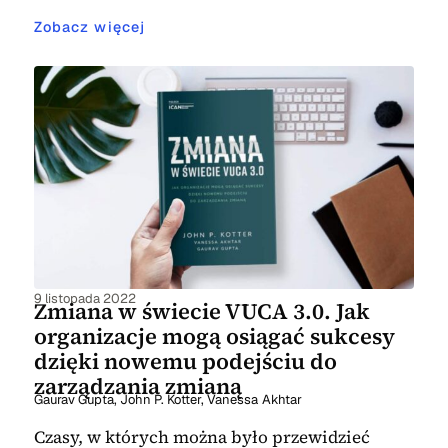
Zobacz więcej
9 listopada 2022
Zmiana w świecie VUCA 3.0. Jak
organizacje mogą osiągać sukcesy
dzięki nowemu podejściu do
zarządzania zmianą
Gaurav Gupta
,
John P. Kotter
,
Vanessa Akhtar
Czasy, w których można było przewidzieć